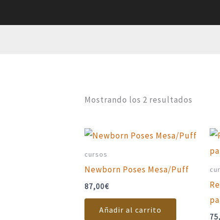
Ir
al
contenido
Mostrando los 2 resultados
cursos
Newborn Poses Mesa/Puff
cu
Re
87,00
€
pa
Añadir al carrito
75